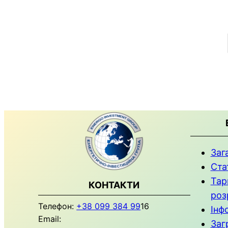
Заг
Ста
Тар
КОНТАКТИ
роз
Телефон:
+38 099 384 99
16
Інф
Email:
Заг