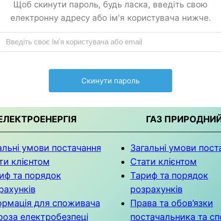
Щоб скинути пароль, будь ласка, введіть свою
електронну адресу або ім'я користувача нижче.
ЕЛЕКТРОЕНЕРГІЯ
ГАЗ ПРИРОДНИ
альні умови
постачання
Загальні умови пост
ти клієнтом
Стати клієнтом
иф та порядок
Тариф та порядок
рахунків
розрахунків
ормація для споживача
Права та обов’язки
роза електробезпеці
постачальника та с