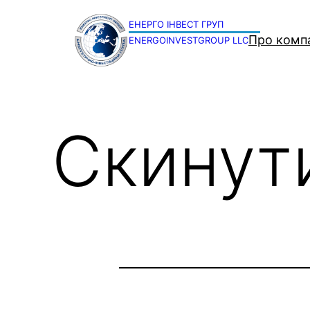
Перейти
до
Про комп
ENERGOINVESTGROUP LLC
вмісту
Скинут