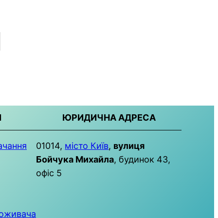
Й
ЮРИДИЧНА АДРЕСА
ачання
01014,
місто Київ
,
вулиця
Бойчука Михайла
, будинок 43,
офіс 5
поживача