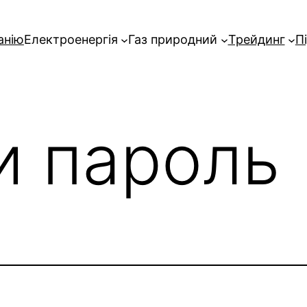
анію
Електроенергія
Газ природний
Трейдинг
П
и пароль