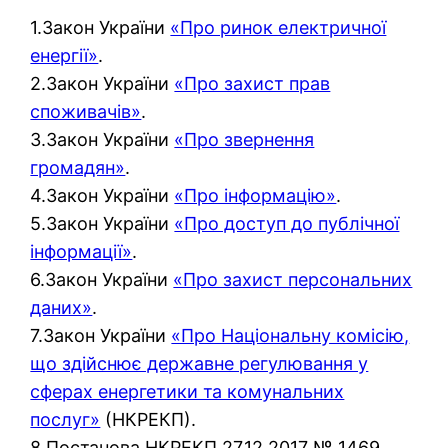
1.Закон України
«Про ринок електричної
енергії»
.
2.Закон України
«Про захист прав
споживачів»
.
3.Закон України
«Про звернення
громадян»
.
4.Закон України
«Про інформацію»
.
5.Закон України
«Про доступ до публічної
інформації»
.
6.Закон України
«Про захист персональних
даних»
.
7.Закон України
«Про Національну комісію,
що здійснює державне регулювання у
сферах енергетики та комунальних
послуг»
(НКРЕКП).
8.Постанова НКРЕКП 27.12.2017 № 1469