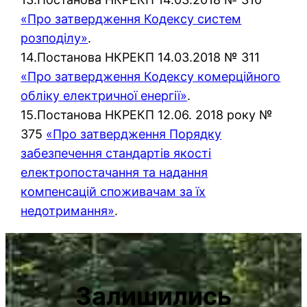
«Про затвердження Кодексу систем
розподілу»
.
14.Постанова НКРЕКП 14.03.2018 № 311
«Про затвердження Кодексу комерційного
обліку електричної енергії»
.
15.Постанова НКРЕКП 12.06. 2018 року №
375
«Про затвердження Порядку
забезпечення стандартів якості
електропостачання та надання
компенсацій споживачам за їх
недотримання»
.
Залишились