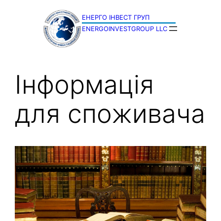
Перейти
до
ENERGOINVESTGROUP LLC
вмісту
Інформація
для споживача