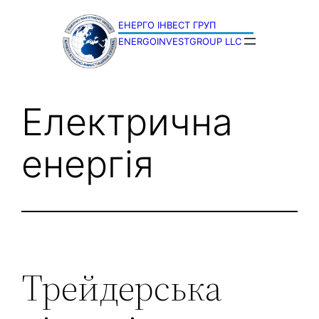
Перейти
до
ENERGOINVESTGROUP LLC
вмісту
Електрична
енергія
Трейдерська