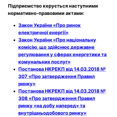
Підприємство керується наступними
нормативно-правовими актами:
Закон України «Про ринок
електричної енергії»
Закон України «Про національну
комісію, що здійснює державне
регулювання у сферах енергетики та
комунальних послуг»
Постанова НКРЕКП від 14.03.2018 №
307 «Про затвердження Правил
ринку»
Постанова НКРЕКП від 14.03.2018 №
308 «Про затвердження Правил
ринку «на добу наперед» та
внутрішньодобового ринку»