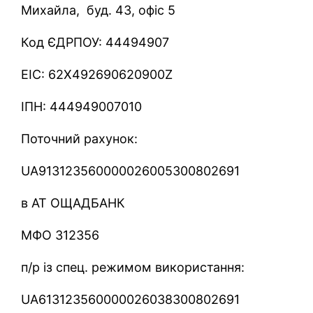
Михайла, буд. 43, офіс 5
Код ЄДРПОУ: 44494907
EIC: 62X492690620900Z
ІПН: 444949007010
Поточний рахунок:
UA913123560000026005300802691
в АТ ОЩАДБАНК
МФО 312356
п/р із спец. режимом використання:
UA613123560000026038300802691