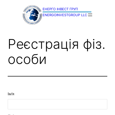
Перейти
до
ENERGOINVESTGROUP LLC
вмісту
Реєстрація фіз.
особи
Ім’я